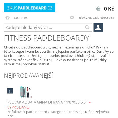
0 Kč
info@zkuspaddleboard.cz
602119845
FITNESS PADDLEBOARDY
Chcete od paddleboardu víc, než jen ležení na sluníčku? Prkna v
této kategorii vám budou tím nejlepším parťákem při cvičení. Vy se
tak budete soustředit jen na sebe, posilovat hluboký stabilizační
systém, trénovat flexibilitu aj. Plováky na fitness jsou širší, díky
čemuž mají vysokou stabilitu.
NEJPRODÁVANĚJŠÍ
1.
PLOVÁK AQUA MARINA DHYANA 11'0''X36''X6''
–
VYPRODÁNO
Nafukovací paddleboard z kategorie Fitness a je určen zejména
pro...