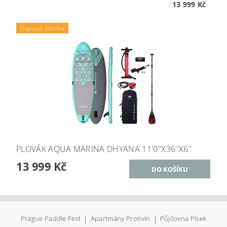
13 999 Kč
Doprava zdarma
PLOVÁK AQUA MARINA DHYANA 11'0''X36''X6''
13 999 Kč
Prague Paddle Fest
|
Apartmány Protivín
|
Půjčovna Písek