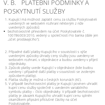
V. B. PLATEBNÍ PODMÍNKY A
POSKYTNUTÍ SLUŽBY
Kupující má možnost zaplatit cenu za službu Poskytovateli
uvedených ve webovém rozhraní některým z níže
uvedených způsobů:
bezhotovostně převodem na účet Poskytovatele č.
100786003/2010, vedený u společnosti Fio banka (dále jen
„účet prodávajícího“);
Případné další platby Kupujícího v souvislosti s výše
uvedenými způsoby úhrady ceny služby jsou uvedeny ve
webovém rozhraní, v objednávce a budou uvedeny v přijetí
objednávky.
Způsob platby uvede Kupující v objednávce (kde budou
uvedeny i případně další platby v souvislosti se zvoleným
způsobem platby).
Platba služby je možná v českých korunách (Kč).
V případě bezhotovostní platby je Kupující povinen uhradit
kupní cenu služby společně s uvedením variabilního
symbolu platby – číslo objednávky. V případě bezhotovostní
platby je závazek Kupujícího uhradit kupní cenu splněn
okamžikem připsání příslušné částky na účet
Poskytovatele.