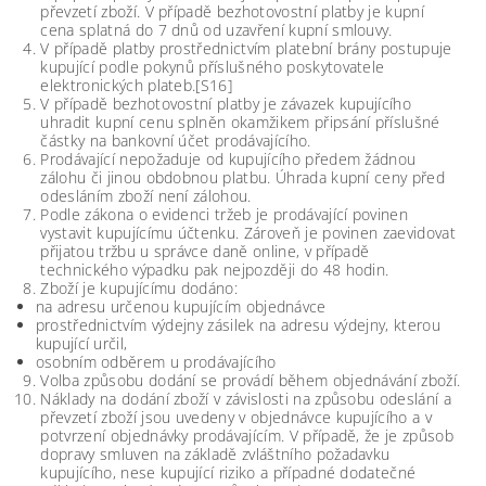
převzetí zboží. V případě bezhotovostní platby je kupní
cena splatná do 7 dnů od uzavření kupní smlouvy.
V případě platby prostřednictvím platební brány postupuje
kupující podle pokynů příslušného poskytovatele
elektronických plateb.[S16]
V případě bezhotovostní platby je závazek kupujícího
uhradit kupní cenu splněn okamžikem připsání příslušné
částky na bankovní účet prodávajícího.
Prodávající nepožaduje od kupujícího předem žádnou
zálohu či jinou obdobnou platbu. Úhrada kupní ceny před
odesláním zboží není zálohou.
Podle zákona o evidenci tržeb je prodávající povinen
vystavit kupujícímu účtenku. Zároveň je povinen zaevidovat
přijatou tržbu u správce daně online, v případě
technického výpadku pak nejpozději do 48 hodin.
Zboží je kupujícímu dodáno:
na adresu určenou kupujícím objednávce
prostřednictvím výdejny zásilek na adresu výdejny, kterou
kupující určil,
osobním odběrem u prodávajícího
Volba způsobu dodání se provádí během objednávání zboží.
Náklady na dodání zboží v závislosti na způsobu odeslání a
převzetí zboží jsou uvedeny v objednávce kupujícího a v
potvrzení objednávky prodávajícím. V případě, že je způsob
dopravy smluven na základě zvláštního požadavku
kupujícího, nese kupující riziko a případné dodatečné