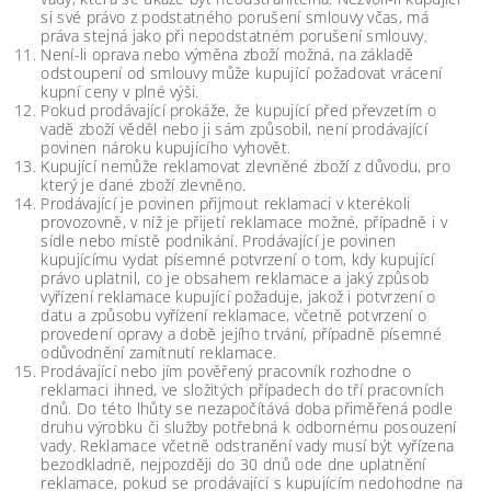
si své právo z podstatného porušení smlouvy včas, má
práva stejná jako při nepodstatném porušení smlouvy.
Není-li oprava nebo výměna zboží možná, na základě
odstoupení od smlouvy může kupující požadovat vrácení
kupní ceny v plné výši.
Pokud prodávající prokáže, že kupující před převzetím o
vadě zboží věděl nebo ji sám způsobil, není prodávající
povinen nároku kupujícího vyhovět.
Kupující nemůže reklamovat zlevněné zboží z důvodu, pro
který je dané zboží zlevněno.
Prodávající je povinen přijmout reklamaci v kterékoli
provozovně, v níž je přijetí reklamace možné, případně i v
sídle nebo místě podnikání. Prodávající je povinen
kupujícímu vydat písemné potvrzení o tom, kdy kupující
právo uplatnil, co je obsahem reklamace a jaký způsob
vyřízení reklamace kupující požaduje, jakož i potvrzení o
datu a způsobu vyřízení reklamace, včetně potvrzení o
provedení opravy a době jejího trvání, případně písemné
odůvodnění zamítnutí reklamace.
Prodávající nebo jím pověřený pracovník rozhodne o
reklamaci ihned, ve složitých případech do tří pracovních
dnů. Do této lhůty se nezapočítává doba přiměřená podle
druhu výrobku či služby potřebná k odbornému posouzení
vady. Reklamace včetně odstranění vady musí být vyřízena
bezodkladně, nejpozději do 30 dnů ode dne uplatnění
reklamace, pokud se prodávající s kupujícím nedohodne na