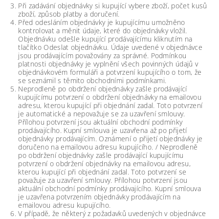
Při zadávání objednávky si kupující vybere zboží, počet kusů
zboží, způsob platby a doručení.
Před odesláním objednávky je kupujícímu umožněno
kontrolovat a měnit údaje, které do objednávky vložil.
Objednávku odešle kupující prodávajícímu kliknutím na
tlačítko Odeslat objednávku. Údaje uvedené v objednávce
jsou prodávajícím považovány za správné. Podmínkou
platnosti objednávky je vyplnění všech povinných údajů v
objednávkovém formuláři a potvrzení kupujícího o tom, že
se seznámil s těmito obchodními podmínkami.
Neprodleně po obdržení objednávky zašle prodávající
kupujícímu potvrzení o obdržení objednávky na emailovou
adresu, kterou kupující při objednání zadal. Toto potvrzení
je automatické a nepovažuje se za uzavření smlouvy.
Přílohou potvrzení jsou aktuální obchodní podmínky
prodávajícího. Kupní smlouva je uzavřena až po přijetí
objednávky prodávajícím. Oznámení o přijetí objednávky je
doručeno na emailovou adresu kupujícího. / Neprodleně
po obdržení objednávky zašle prodávající kupujícímu
potvrzení o obdržení objednávky na emailovou adresu,
kterou kupující při objednání zadal. Toto potvrzení se
považuje za uzavření smlouvy. Přílohou potvrzení jsou
aktuální obchodní podmínky prodávajícího. Kupní smlouva
je uzavřena potvrzením objednávky prodávajícím na
emailovou adresu kupujícího.
V případě, že některý z požadavků uvedených v objednávce