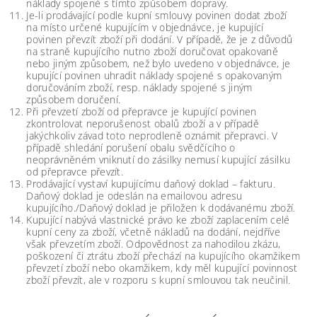
náklady spojené s tímto způsobem dopravy.
Je-li prodávající podle kupní smlouvy povinen dodat zboží
na místo určené kupujícím v objednávce, je kupující
povinen převzít zboží při dodání. V případě, že je z důvodů
na straně kupujícího nutno zboží doručovat opakovaně
nebo jiným způsobem, než bylo uvedeno v objednávce, je
kupující povinen uhradit náklady spojené s opakovaným
doručováním zboží, resp. náklady spojené s jiným
způsobem doručení.
Při převzetí zboží od přepravce je kupující povinen
zkontrolovat neporušenost obalů zboží a v případě
jakýchkoliv závad toto neprodleně oznámit přepravci. V
případě shledání porušení obalu svědčícího o
neoprávněném vniknutí do zásilky nemusí kupující zásilku
od přepravce převzít.
Prodávající vystaví kupujícímu daňový doklad – fakturu.
Daňový doklad je odeslán na emailovou adresu
kupujícího./Daňový doklad je přiložen k dodávanému zboží.
Kupující nabývá vlastnické právo ke zboží zaplacením celé
kupní ceny za zboží, včetně nákladů na dodání, nejdříve
však převzetím zboží. Odpovědnost za nahodilou zkázu,
poškození či ztrátu zboží přechází na kupujícího okamžikem
převzetí zboží nebo okamžikem, kdy měl kupující povinnost
zboží převzít, ale v rozporu s kupní smlouvou tak neučinil.