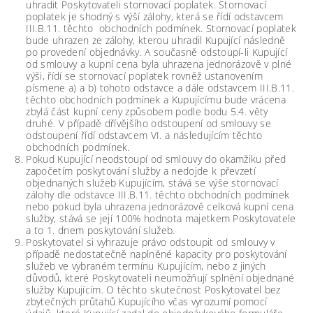
uhradit Poskytovateli stornovací poplatek. Stornovací
poplatek je shodný s výší zálohy, která se řídí odstavcem
III.B.11. těchto obchodních podmínek. Stornovací poplatek
bude uhrazen ze zálohy, kterou uhradil Kupující následně
po provedení objednávky. A současně odstoupí-li Kupující
od smlouvy a kupní cena byla uhrazena jednorázově v plné
výši, řídí se stornovací poplatek rovněž ustanovením
písmene a) a b) tohoto odstavce a dále odstavcem III.B.11.
těchto obchodních podmínek a Kupujícímu bude vrácena
zbylá část kupní ceny způsobem podle bodu 5.4. věty
druhé. V případě dřívějšího odstoupení od smlouvy se
odstoupení řídí odstavcem VI. a následujícím těchto
obchodních podmínek.
Pokud Kupující neodstoupí od smlouvy do okamžiku před
započetím poskytování služby a nedojde k převzetí
objednaných služeb Kupujícím, stává se výše stornovací
zálohy dle odstavce III.B.11. těchto obchodních podmínek
nebo pokud byla uhrazena jednorázově celková kupní cena
služby, stává se její 100% hodnota majetkem Poskytovatele
a to 1. dnem poskytování služeb.
Poskytovatel si vyhrazuje právo odstoupit od smlouvy v
případě nedostatečně naplněné kapacity pro poskytování
služeb ve vybraném termínu Kupujícím, nebo z jiných
důvodů, které Poskytovateli neumožňují splnění objednané
služby Kupujícím. O těchto skutečnost Poskytovatel bez
zbytečných průtahů Kupujícího včas vyrozumí pomocí