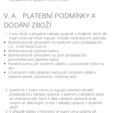
V. A. PLATEBNÍ PODMÍNKY A
DODÁNÍ ZBOŽÍ
Cenu zboží a případné náklady spojené s dodáním zboží dle
kupní smlouvy může kupující uhradit následujícími způsoby:
Bezhotovostně převodem na bankovní účet prodávajícího
č.ú.: 2100786003/2010
Bezhotovostně platební kartou
Bezhotovostně převodem na účet prodávajícího
prostřednictvím platební brány
Platební kartou při osobním odběru v provozovně nebo na
akci
V hotovosti nebo platební kartou při osobním odběru
výdejně zásilek (Zásilkovna, Uloženka atd.)
Společně s kupní cenou je kupující povinen uhradit
prodávajícímu náklady spojené s balením a dodáním zboží
ve smluvené výši. Není-li dále uvedeno výslovně jinak,
rozumí se dále kupní cenou i náklady spojené s dodáním
zboží.
V případě platby v hotovosti je kupní cena splatná při