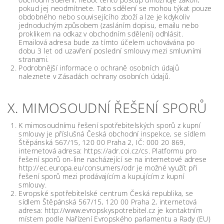
pokud jej neodmítnete. Tato sdělení se mohou týkat pouze
obdobného nebo souvisejícího zboží a lze je kdykoliv
jednoduchým způsobem (zasláním dopisu, emailu nebo
proklikem na odkaz v obchodním sdělení) odhlásit.
Emailová adresa bude za tímto účelem uchovávána po
dobu 3 let od uzavření poslední smlouvy mezi smluvními
stranami.
Podrobnější informace o ochraně osobních údajů
naleznete v Zásadách ochrany osobních údajů.
X. MIMOSOUDNÍ ŘEŠENÍ SPORŮ
K mimosoudnímu řešení spotřebitelských sporů z kupní
smlouvy je příslušná Česká obchodní inspekce, se sídlem
Štěpánská 567/15, 120 00 Praha 2, IČ: 000 20 869,
internetová adresa: https://adr.coi.cz/cs. Platformu pro
řešení sporů on-line nacházející se na internetové adrese
http://ec.europa.eu/consumers/odr je možné využít při
řešení sporů mezi prodávajícím a kupujícím z kupní
smlouvy.
Evropské spotřebitelské centrum Česká republika, se
sídlem Štěpánská 567/15, 120 00 Praha 2, internetová
adresa: http://www.evropskyspotrebitel.cz je kontaktním
místem podle Nařízení Evropského parlamentu a Rady (EU)