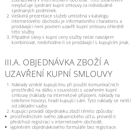
nevylučuje sjednání kupní smlouvy za individuálně
sjednaných podmínek.
Veškerá prezentace služeb umístěná v katalogu
internetového obchodu je informativního charakteru a
prodávající není povinen uzavřít kupní smlouvu ohledně
této služby.
Případné slevy s kupní ceny služby nelze navzájem
kombinovat, nedohodne-li se prodávající s kupujícím jinak.
III.A. OBJEDNÁVKA ZBOŽÍ A
UZAVŘENÍ KUPNÍ SMLOUVY
Náklady vzniklé kupujícímu při použití komunikačních
prostředků na dálku v souvislosti s uzavřením kupní
smlouvy (náklady na internetové připojení, náklady na
telefonní hovory), hradí kupující sám. Tyto náklady se neliší
od základní sazby.
Kupující provádí objednávku zboží těmito způsoby:
prostřednictvím svého zákaznického účtu, provedl-li
předchozí registraci v internetovém obchodě,
vyplněním objednávkového formuláře bez registrace.