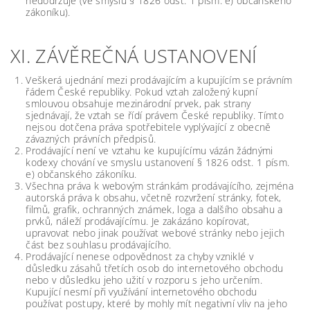
nedodržuje (ve smyslu § 1826 odst. 1 písm. e) občanského
zákoníku).
XI. ZÁVĚREČNÁ USTANOVENÍ
Veškerá ujednání mezi prodávajícím a kupujícím se právním
řádem České republiky. Pokud vztah založený kupní
smlouvou obsahuje mezinárodní prvek, pak strany
sjednávají, že vztah se řídí právem České republiky. Tímto
nejsou dotčena práva spotřebitele vyplývající z obecně
závazných právních předpisů.
Prodávající není ve vztahu ke kupujícímu vázán žádnými
kodexy chování ve smyslu ustanovení § 1826 odst. 1 písm.
e) občanského zákoníku.
Všechna práva k webovým stránkám prodávajícího, zejména
autorská práva k obsahu, včetně rozvržení stránky, fotek,
filmů, grafik, ochranných známek, loga a dalšího obsahu a
prvků, náleží prodávajícímu. Je zakázáno kopírovat,
upravovat nebo jinak používat webové stránky nebo jejich
část bez souhlasu prodávajícího.
Prodávající nenese odpovědnost za chyby vzniklé v
důsledku zásahů třetích osob do internetového obchodu
nebo v důsledku jeho užití v rozporu s jeho určením.
Kupující nesmí při využívání internetového obchodu
používat postupy, které by mohly mít negativní vliv na jeho