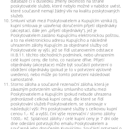
databáze či v důsledku změny okolností na straně
poskytovatele služeb, které nebylo možné v nabídce uvést,
které současně nemají žádný vliv na kvalitu poskytovaných
služeb.
Smluvní vztah mezi Poskytovatelem a Kupujícím vzniká (tj.
kupní smlouva je uzavřena) doručením přijetí objednávky
(akceptací, dále jen „přijetí objednávky“), jež je
Poskytovatelem zasláno Kupujícímu elektronickou poštou,
a to na elektronickou adresu Kupujícího a následně
uhrazením zálohy Kupujícím za objednané služby od
Poskytovatele vy výši, jež se řídí ustanovením odstavce
III.B.11. těchto obchodních podmínek, nebo uhrazením
celé kupní ceny, dle toho, co nastane dříve. Přijetí
objednávky (akceptace) může být součástí potvrzení o
obdržení objednávky (pokud je to v potvrzení výslovně
uvedeno), nebo může po tomto potvrzení následovat
samostatně.
Storno záloha a současně rezervační záloha, která je
závazným potvrzením vzniku smluvního vztahu mezi
Poskytovatelem a Kupujícím (pokud nebude uhrazena
jednorázově celková kupní cena), dle které se řídí
poskytování služeb Poskytovatelem, se stanovuje v
následující výši: Pro poskytované služby s celkovou kupní
cenou 1,- Kč a vyšší, činí výše rezervační / storno zálohy
1000,- Kč. Splatnost zálohy / celé kupní ceny je 7 dní ode
dne odeslání potvrzujícího emailu Poskytovatelem a
současně jeho doručením Kupujícímu. Součástí potvrzení o