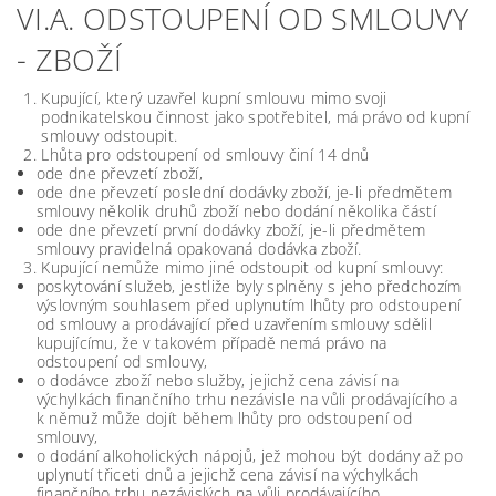
VI.A. ODSTOUPENÍ OD SMLOUVY
- ZBOŽÍ
Kupující, který uzavřel kupní smlouvu mimo svoji
podnikatelskou činnost jako spotřebitel, má právo od kupní
smlouvy odstoupit.
Lhůta pro odstoupení od smlouvy činí 14 dnů
ode dne převzetí zboží,
ode dne převzetí poslední dodávky zboží, je-li předmětem
smlouvy několik druhů zboží nebo dodání několika částí
ode dne převzetí první dodávky zboží, je-li předmětem
smlouvy pravidelná opakovaná dodávka zboží.
Kupující nemůže mimo jiné odstoupit od kupní smlouvy:
poskytování služeb, jestliže byly splněny s jeho předchozím
výslovným souhlasem před uplynutím lhůty pro odstoupení
od smlouvy a prodávající před uzavřením smlouvy sdělil
kupujícímu, že v takovém případě nemá právo na
odstoupení od smlouvy,
o dodávce zboží nebo služby, jejichž cena závisí na
výchylkách finančního trhu nezávisle na vůli prodávajícího a
k němuž může dojít během lhůty pro odstoupení od
smlouvy,
o dodání alkoholických nápojů, jež mohou být dodány až po
uplynutí třiceti dnů a jejichž cena závisí na výchylkách
finančního trhu nezávislých na vůli prodávajícího,