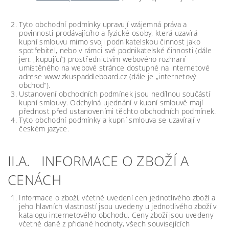
Tyto obchodní podmínky upravují vzájemná práva a
povinnosti prodávajícího a fyzické osoby, která uzavírá
kupní smlouvu mimo svoji podnikatelskou činnost jako
spotřebitel, nebo v rámci své podnikatelské činnosti (dále
jen: „kupující“) prostřednictvím webového rozhraní
umístěného na webové stránce dostupné na internetové
adrese www.zkuspaddleboard.cz (dále je „internetový
obchod“).
Ustanovení obchodních podmínek jsou nedílnou součástí
kupní smlouvy. Odchylná ujednání v kupní smlouvě mají
přednost před ustanoveními těchto obchodních podmínek.
Tyto obchodní podmínky a kupní smlouva se uzavírají v
českém jazyce.
II.A. INFORMACE O ZBOŽÍ A
CENÁCH
Informace o zboží, včetně uvedení cen jednotlivého zboží a
jeho hlavních vlastností jsou uvedeny u jednotlivého zboží v
katalogu internetového obchodu. Ceny zboží jsou uvedeny
včetně daně z přidané hodnoty, všech souvisejících