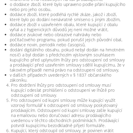
o dodávce zboží, které bylo upraveno podle přání kupujícího
nebo pro jeho osobu,
dodávce zboží, které podléhá rychlé zkáze, jakož i zboží,
které bylo po dodání nenávratně smíseno s jiným zbožím,
dodávce zboží v uzavřeném obalu, které kupující z obalu
vyňal a z hygienických důvodů jej není možné vrátit,
dodávce zvukové nebo obrazové nahrávky nebo
počítačového programu, pokud porušil jejich původní obal,
dodávce novin, periodik nebo časopisů,
dodání digitálního obsahu, pokud nebyl dodán na hmotném
nosiči a byl dodán s předchozím výslovným souhlasem
kupujícího před uplynutím lhůty pro odstoupení od smlouvy
a prodávající před uzavřením smlouvy sdělil kupujícímu, že v
takovém případě nemá právo na odstoupení od smlouvy,
v dalších případech uvedených v § 1837 občanského
zákoníku.
Pro dodržení lhůty pro odstoupení od smlouvy musí
kupující odeslat prohlášení o odstoupení ve lhůtě pro
odstoupení od smlouvy.
Pro odstoupení od kupní smlouvy může kupující využít
vzorový formulář k odstoupení od smlouvy poskytovaný
prodávajícím. Odstoupení od kupní smlouvy zašle kupující
na emailovou nebo doručovací adresu prodávajícího
uvedenou v těchto obchodních podmínkách. Prodávající
potvrdí kupujícímu bezodkladně přijetí formuláře.
Kupující, který odstoupil od smlouvy, je povinen vrátit