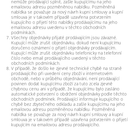
nemůže prodávající splnit, zašle kupujícímu na jeho
emailovou adresu pozměněnou nabídku. Pozměněná
nabídka se považuje za nový návrh kupní smlouvy a kupní
smlouva je v takovém případě uzavřena potvrzením
kupujícího o přijetí této nabídky prodávajícímu na jeho
emailovou adresu uvedenu v těchto obchodních
podmínkách.
Všechny objednávky přijaté prodávajícím jsou závazné.
Kupující může zrušit objednávku, dokud není kupujícímu
doručeno oznámení o přijetí objednávky prodávajícím.
Kupující může zrušit objednávku telefonicky na telefonní
číslo nebo email prodávajícího uvedený v těchto
obchodních podmínkách.
V případě, že došlo ke zjevné technické chybě na straně
prodávajícího při uvedení ceny zboží v internetovém
obchodě, nebo v průběhu objednávání, není prodávající
povinen dodat kupujícímu zboží za tuto zcela zjevně
chybnou cenu ani v případě, že kupujícímu bylo zasláno
automatické potvrzení o obdržení objednávky podle těchto
obchodních podmínek. Prodávající informuje kupujícího o
chybě bez zbytečného odkladu a zašle kupujícímu na jeho
emailovou adresu pozměněnou nabídku. Pozměněná
nabídka se považuje za nový návrh kupní smlouvy a kupní
smlouva je v takovém případě uzavřena potvrzením o přijetí
kupujícím na emailovou adresu prodávajícího.