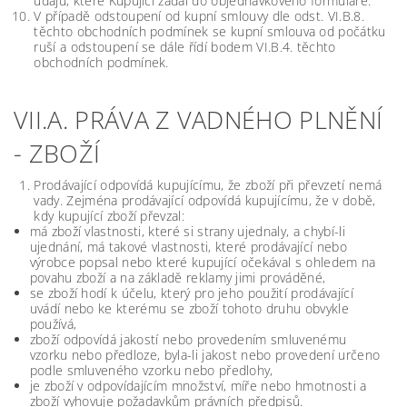
údajů, které Kupující zadal do objednávkového formuláře.
V případě odstoupení od kupní smlouvy dle odst. VI.B.8.
těchto obchodních podmínek se kupní smlouva od počátku
ruší a odstoupení se dále řídí bodem VI.B.4. těchto
obchodních podmínek.
VII.A. PRÁVA Z VADNÉHO PLNĚNÍ
- ZBOŽÍ
Prodávající odpovídá kupujícímu, že zboží při převzetí nemá
vady. Zejména prodávající odpovídá kupujícímu, že v době,
kdy kupující zboží převzal:
má zboží vlastnosti, které si strany ujednaly, a chybí-li
ujednání, má takové vlastnosti, které prodávající nebo
výrobce popsal nebo které kupující očekával s ohledem na
povahu zboží a na základě reklamy jimi prováděné,
se zboží hodí k účelu, který pro jeho použití prodávající
uvádí nebo ke kterému se zboží tohoto druhu obvykle
používá,
zboží odpovídá jakostí nebo provedením smluvenému
vzorku nebo předloze, byla-li jakost nebo provedení určeno
podle smluveného vzorku nebo předlohy,
je zboží v odpovídajícím množství, míře nebo hmotnosti a
zboží vyhovuje požadavkům právních předpisů.