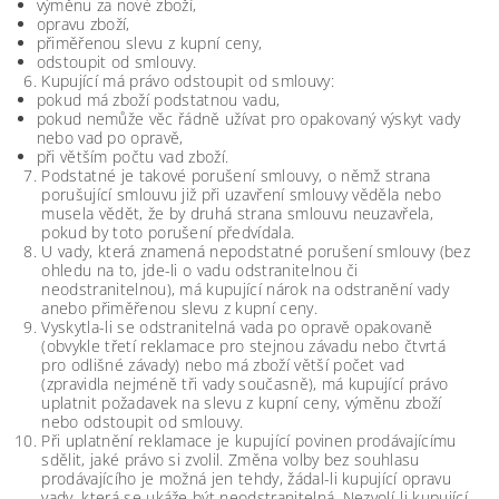
výměnu za nové zboží,
opravu zboží,
přiměřenou slevu z kupní ceny,
odstoupit od smlouvy.
Kupující má právo odstoupit od smlouvy:
pokud má zboží podstatnou vadu,
pokud nemůže věc řádně užívat pro opakovaný výskyt vady
nebo vad po opravě,
při větším počtu vad zboží.
Podstatné je takové porušení smlouvy, o němž strana
porušující smlouvu již při uzavření smlouvy věděla nebo
musela vědět, že by druhá strana smlouvu neuzavřela,
pokud by toto porušení předvídala.
U vady, která znamená nepodstatné porušení smlouvy (bez
ohledu na to, jde-li o vadu odstranitelnou či
neodstranitelnou), má kupující nárok na odstranění vady
anebo přiměřenou slevu z kupní ceny.
Vyskytla-li se odstranitelná vada po opravě opakovaně
(obvykle třetí reklamace pro stejnou závadu nebo čtvrtá
pro odlišné závady) nebo má zboží větší počet vad
(zpravidla nejméně tři vady současně), má kupující právo
uplatnit požadavek na slevu z kupní ceny, výměnu zboží
nebo odstoupit od smlouvy.
Při uplatnění reklamace je kupující povinen prodávajícímu
sdělit, jaké právo si zvolil. Změna volby bez souhlasu
prodávajícího je možná jen tehdy, žádal-li kupující opravu
vady, která se ukáže být neodstranitelná. Nezvolí-li kupující