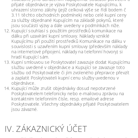
přijaté objednávce je výzva Poskytovatele Kupujícímu, k
uhrazení storno zálohy (jejíž celková výše se řídí bodem č
3.11 těchto obchodních podmínek) nebo celé kupní ceny
za služby objednané Kupujícím na základě pokynů, které
jsou součástí výzvy a dále uvedeny v podmínkách níže.
Kupující souhlasí s použitím prostředků komunikace na
dálku při uzavírání kupní smlouvy. Náklady vzniklé
Kupujícímu při použití prostředků Komunikace na dálku v
souvislosti s uzavřením kupní smlouvy (především náklady
na internetové připojení, náklady na telefonní hovory) si
hradí Kupující sám.
Kupní smlouvou se Poskytovatel zavazuje dodat Kupujícímu
službu uvedené v objednávce a Kupující se zavazuje toto
službu od Poskytovatele či jím zvoleného přepravce převzít
a zaplatit Poskytovateli kupní cenu služby uvedenou v
objednávce.
Kupující může zrušit objednávky dosud nepotvrzené
Poskytovatelem telefonicky nebo e-mailovou zprávou na
kontaktním telefonním čísle, resp. emailové adrese
Poskytovatele. Všechny objednávky přijaté Poskytovatelem
jsou závazné.
IV. ZÁKAZNICKÝ ÚČET