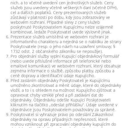
nich, a to včetně uvedení cen jednotlivých služeb. Ceny
služeb jsou uvedeny včetně veškerých daní (včetně DPH),
cel a dalších poplatků. Ceny prezentovaných služeb
zůstávají v platnosti po dobu, kdy jsou zobrazovány ve
webovém rozhraní. Případné slevy z ceny služeb
poskytnuté Poskytovatelem Kupujícímu nelze vzájemně
kombinovat, ledaže Poskytovatel uvede výslovně jinak.
Prezentace služeb umístěná ve webovém rozhraní je
informativního charakteru a nejedná se o nabídku ze strany
Poskytovatele (resp. o jeho návrh na uzavření smlouvy; §
1732 odst. 2 občanského zákoníku se nepoužije).
Pro objednání služby vyplní Kupující objednávkový formulář
(nebo uvede příslušné informace při telefonické nebo
emailové komunikaci) ve webovém rozhraní, který obsahuje
zejména informace o službě, způsobu platby, způsobu a
ceně dopravy a identifikační údaje Kupujícího.
Před zasláním objednávky Poskytovateli je Kupujícímu
umožněno zkontrolovat a měnit údaje, které do objednávky
vložil, a to i s ohledem na možnost Kupujícího zjišťovat a
opravovat chyby vzniklé před a při zadávání dat do
objednávky. Objednávku odešle Kupující Poskytovateli
kliknutím na tlačítko „odeslat přihlášku“. Údaje uvedené v
objednávce jsou Poskytovatelem považovány za správné.
Poskytovatel si vyhrazuje právo po odeslání Zákazníkovi
objednávky na opravu případných nepřesností, které
mohou vzniknout při zpracování objednávky kupujícím do