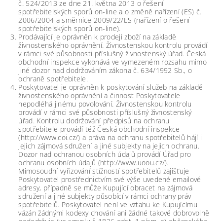
č. 524/2013 ze dne 21. května 2013 o řešení
spotřebitelských sporů on-line a o změně nařízení (ES) č.
2006/2004 a směrnice 2009/22/ES (nařízení o řešení
spotřebitelských sporů on-line).
Prodávající je oprávněn k prodeji zboží na základě
živnostenského oprávnění. Živnostenskou kontrolu provádí
v rámci své působnosti příslušný živnostenský úřad. Česká
obchodní inspekce vykonává ve vymezeném rozsahu mimo
jiné dozor nad dodržováním zákona č. 634/1992 Sb., o
ochraně spotřebitele.
Poskytovatel je oprávněn k poskytování služeb na základě
živnostenského oprávnění a činnost Poskytovatele
nepodléhá jinému povolování. Živnostenskou kontrolu
provádí v rámci své působnosti příslušný živnostenský
úřad. Kontrolu dodržování předpisů na ochranu
spotřebitele provádí též Česká obchodní inspekce
(http://www.coi.cz/) a práva na ochranu spotřebitelů hájí i
jejich zájmová sdružení a jiné subjekty na jejich ochranu.
Dozor nad ochranou osobních údajů provádí Úřad pro
ochranu osobních údajů (http://www.uoou.cz/).
Mimosoudní vyřizování stížností spotřebitelů zajišťuje
Poskytovatel prostřednictvím své výše uvedené emailové
adresy, případně se může Kupující obracet na zájmová
sdružení a jiné subjekty působící v rámci ochrany práv
spotřebitelů. Poskytovatel není ve vztahu ke Kupujícímu
vázán žádnými kodexy chování ani žádné takové dobrovolně