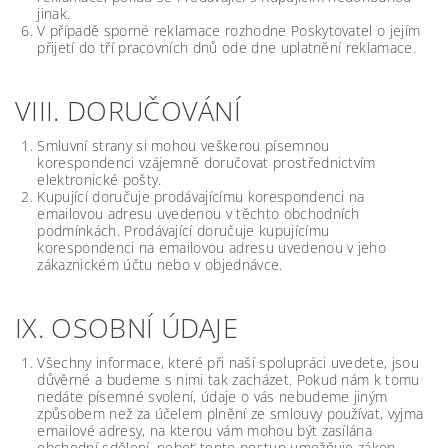
jinak.
V případě sporné reklamace rozhodne Poskytovatel o jejím
přijetí do tří pracovních dnů ode dne uplatnění reklamace.
VIII. DORUČOVÁNÍ
Smluvní strany si mohou veškerou písemnou
korespondenci vzájemně doručovat prostřednictvím
elektronické pošty.
Kupující doručuje prodávajícímu korespondenci na
emailovou adresu uvedenou v těchto obchodních
podmínkách. Prodávající doručuje kupujícímu
korespondenci na emailovou adresu uvedenou v jeho
zákaznickém účtu nebo v objednávce.
IX. OSOBNÍ ÚDAJE
Všechny informace, které při naší spolupráci uvedete, jsou
důvěrné a budeme s nimi tak zacházet. Pokud nám k tomu
nedáte písemné svolení, údaje o vás nebudeme jiným
způsobem než za účelem plnění ze smlouvy používat, vyjma
emailové adresy, na kterou vám mohou být zasílána
obchodní sdělení, neboť tento postup umožňuje zákon,