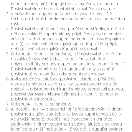
kupní smlouvy může Kupující zaslat na Kontaktní adresu
Poskytovatele nebo na Kontaktní e-mail Poskytovatele.
V případě odstoupení od kupní smlouvy dle odst. 5.2
těchto obchodních podmínek se kupní smlouva od počátku
ruší.
Poskytovatel vrátí Kupujícímu peněžní prostředky, které od
něho na základě kupní smlouvy přijal. Poskytovatel peníze
vrátí do 14 dnů od odstoupení od kupní smlouvy Kupujícím,
a to (i) stejným způsobem, jakým je od Kupujícího přijal,
nebo (ii) způsobem, jakým Kupující požadoval.
Odstoupí-li Kupující od smlouvy, a Poskytovatel s plněním
na základě výslovné žádosti Kupujícího začal před
uplynutím lhůty pro odstoupení od smlouvy, uhradí Kupující
Poskytovateli poměrnou část sjednané ceny za plnění
poskytnuté do okamžiku odstoupení od smlouvy.
Je-li společně se službou poskytnut dárek, je příslušná
darovací smlouva uzavřena s rozvazovací podmínkou, že
dojde-li k odstoupení od kupní smlouvy kteroukoli stranou,
pozbývá darovací smlouva účinnosti a Kupující je povinen
poskytnutý dárek vrátit.
Odstoupí-li Kupující od smlouvy
a) později, než 14 pracovních dní před sjednaným 1. dnem
poskytnutí služby u služeb s celkovou kupní cenou 2001,-
Kč a vyšší nebo b) později, než 7 pracovních dní před
sjednaným 1. dnem poskytnutí služby u služeb s celkovou
kupní cenou nižší než 2000,- Kč včetně je Kupující povinen