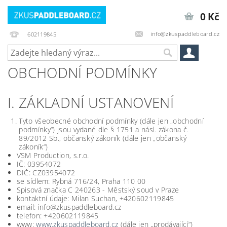
0 Kč
info@zkuspaddleboard.cz
602119845
OBCHODNÍ PODMÍNKY
I. ZÁKLADNÍ USTANOVENÍ
Tyto všeobecné obchodní podmínky (dále jen „obchodní
podmínky“) jsou vydané dle § 1751 a násl. zákona č.
89/2012 Sb., občanský zákoník (dále jen „občanský
zákoník“)
VSM Production, s.r.o.
IČ: 03954072
DIČ: CZ03954072
se sídlem: Rybná 716/24, Praha 110 00
Spisová značka C 240263 - Městský soud v Praze
kontaktní údaje: Milan Suchan, +420602119845
email: info@zkuspaddleboard.cz
telefon: +420602119845
www:
www.zkuspaddleboard.cz
(dále jen „prodávající“)