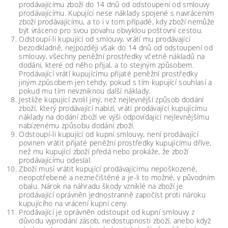
prodávajícímu zboží do 14 dnů od odstoupení od smlouvy
prodávajícímu. Kupující nese náklady spojené s navrácením
zboží prodávajícímu, a to i v tom případě, kdy zboží nemůže
být vráceno pro svou povahu obvyklou poštovní cestou.
Odstoupí-li kupující od smlouvy, vrátí mu prodávající
bezodkladně, nejpozději však do 14 dnů od odstoupení od
smlouvy, všechny peněžní prostředky včetně nákladů na
dodání, které od něho přijal, a to stejným způsobem.
Prodávající vrátí kupujícímu přijaté peněžní prostředky
jiným způsobem jen tehdy, pokud s tím kupující souhlasí a
pokud mu tím nevzniknou další náklady.
Jestliže kupující zvolil jiný, než nejlevnější způsob dodání
zboží, který prodávající nabízí, vrátí prodávající kupujícímu
náklady na dodání zboží ve výši odpovídající nejlevnějšímu
nabízenému způsobu dodání zboží.
Odstoupí-li kupující od kupní smlouvy, není prodávající
povinen vrátit přijaté peněžní prostředky kupujícímu dříve,
než mu kupující zboží předá nebo prokáže, že zboží
prodávajícímu odeslal.
Zboží musí vrátit kupující prodávajícímu nepoškozené,
neopotřebené a neznečištěné a je-li to možné, v původním
obalu. Nárok na náhradu škody vzniklé na zboží je
prodávající oprávněn jednostranně započíst proti nároku
kupujícího na vrácení kupní ceny.
Prodávající je oprávněn odstoupit od kupní smlouvy z
důvodu vyprodání zásob, nedostupnosti zboží, anebo když