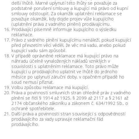
delší lhůtě. Marné uplynutí této lhůty se považuje za
podstatné porušení smlouvy a kupující má právo od kupní
smlouvy odstoupit. Za okamžik uplatnění reklamace se
považuje okamžik, kdy dojde projev vůle kupujícího
(uplatnění práva z vadného plnění) prodávajícímu.
Prodávající písemně informuje kupujícího o výsledku
reklamace.
Právo z vadného plnění kupujícímu nenáleží, pokud kupující
před převzetím věci věděl, že věc má vadu, anebo pokud
kupující vadu sám způsobil.
V případě oprávněné reklamace má kupující právo na
náhradu účelně vynaložených nákladů vzniklých v
souvislosti s uplatněním reklamace. Toto právo může
kupující u prodávajícího uplatnit ve lhůtě do jednoho
měsíce po uplynutí záruční doby, v opačném případě ho
soud nemusí přiznat.
Volbu způsobu reklamace má kupující.
Práva a povinnosti smluvních stran ohledně práv z vadného
plnění se řídí § 1914 až 1925, § 2099 až 2117 a § 2161 až
2174 občanského zákoníku a zákonem č. 634/1992 Sb., o
ochraně spotřebitele.
Další práva a povinnosti stran související s odpovědností
prodávajícího za vady upravuje reklamační řád
prodávajícího.