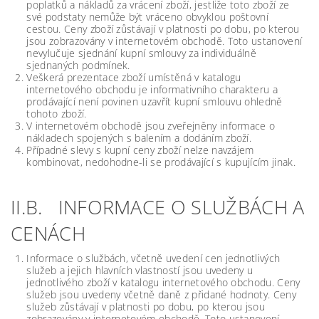
poplatků a nákladů za vrácení zboží, jestliže toto zboží ze
své podstaty nemůže být vráceno obvyklou poštovní
cestou. Ceny zboží zůstávají v platnosti po dobu, po kterou
jsou zobrazovány v internetovém obchodě. Toto ustanovení
nevylučuje sjednání kupní smlouvy za individuálně
sjednaných podmínek.
Veškerá prezentace zboží umístěná v katalogu
internetového obchodu je informativního charakteru a
prodávající není povinen uzavřít kupní smlouvu ohledně
tohoto zboží.
V internetovém obchodě jsou zveřejněny informace o
nákladech spojených s balením a dodáním zboží.
Případné slevy s kupní ceny zboží nelze navzájem
kombinovat, nedohodne-li se prodávající s kupujícím jinak.
II.B. INFORMACE O SLUŽBÁCH A
CENÁCH
Informace o službách, včetně uvedení cen jednotlivých
služeb a jejich hlavních vlastností jsou uvedeny u
jednotlivého zboží v katalogu internetového obchodu. Ceny
služeb jsou uvedeny včetně daně z přidané hodnoty. Ceny
služeb zůstávají v platnosti po dobu, po kterou jsou
zobrazovány v internetovém obchodě. Toto ustanovení