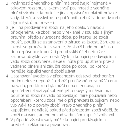
Povinnosti z vadného plnění má prodávající nejméně v
takovém rozsahu, v jakém trvají povinnosti z vadného
plnění výrobce. Kupující je jinak oprávněn uplatnit právo z
vady, která se vyskytne u spotřebního zboží v době dvaceti
čtyř měsíců od převzetí.
Je-li na prodávaném zboží, na jeho obalu, v návodu
připojenému ke zboží nebo v reklamě v souladu s jinými
právními předpisy uvedena doba, po kterou lze zboží
použít, použijí se ustanovení o záruce za jakost. Zárukou za
jakost se prodávající zavazuje, že zboží bude po určitou
dobu způsobilé k použití pro obvyklý účel nebo že si
zachová obvyklé vlastnosti. Vytkl-li kupující prodávajícímu
vadu zboží oprávněně, neběží lhůta pro uplatnění práv z
vadného plnění ani záruční doba po dobu, po kterou
nemůže kupující vadné zboží užívat.
Ustanovení uvedená v předchozím odstavci obchodních
podmínek se nepoužijí u zboží prodávaného za nižší cenu
na vadu, pro kterou byla nižší cena ujednána, na
opotřebení zboží způsobené jeho obvyklým užíváním, u
použitého zboží na vadu odpovídající míře používání nebo
opotřebení, kterou zboží mělo při převzetí kupujícím, nebo
vyplývá-li to z povahy zboží. Právo z vadného plnění
kupujícímu nenáleží, pokud před převzetím zboží věděl, že
zboží má vadu, anebo pokud vadu sám kupující způsobil.
V případě výskytu vady může kupující prodávajícímu
předložit reklamaci a požadovat: