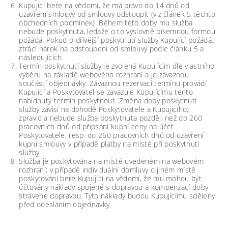
Kupující bere na vědomí, že má právo do 14 dnů od
uzavření smlouvy od smlouvy odstoupit (viz článek 5 těchto
obchodních podmínek). Během této doby mu služba
nebude poskytnuta, ledaže o to výslovně písemnou formou
požádá. Pokud o dřívější poskytnutí služby Kupující požádá,
ztrácí nárok na odstoupení od smlouvy podle článku 5 a
následujících.
Termín poskytnutí služby je zvolená Kupujícím dle vlastního
výběru na základě webového rozhraní a je závaznou
součástí objednávky. Závaznou rezervaci termínu provádí
Kupující a Poskytovatel se zavazuje Kupujícímu tento
nabídnutý termín poskytnout. Změna doby poskytnutí
služby závisí na dohodě Poskytovatele a Kupujícího;
zpravidla nebude služba poskytnuta později než do 260
pracovních dnů od připsání kupní ceny na účet
Poskytovatele, resp. do 260 pracovních dnů od uzavření
kupní smlouvy v případě platby na místě při poskytnutí
služby.
Služba je poskytována na místě uvedeném na webovém
rozhraní; v případě individuální domluvy o jiném místě
poskytování bere Kupující na vědomí, že mu mohou být
účtovány náklady spojené s dopravou a kompenzací doby
strávené dopravou. Tyto náklady budou Kupujícímu sděleny
před odesláním objednávky.