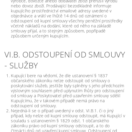
výrobce, dovozce anebo dodavatel zboží přerušil výrobu
nebo dovoz zboží. Prodávající bezodkladně informuje
kupujícího prostřednictví emailové adresy uvedené v
objednávce a vrátí ve lhůtě 14 dnů od oznámení o
odstoupení od kupní smlouvy všechny peněžní prostředky
včetně nákladů na dodání, které od něho na základě
smlouvy přijal, a to stejným způsobem, popřípadě
způsobem určeným kupujícím.
VI.B. ODSTOUPENÍ OD SMLOUVY
- SLUŽBY
Kupující bere na vědomí, že dle ustanovení § 1837
občanského zákoníku nelze odstoupit od smlouvy o
poskytování služeb, jestliže byly splněny s jeho předchozím
výslovným souhlasem před uplynutím lhůty pro odstoupení
od smlouvy a Poskytovatel před uzavřením smlouvy sdělil
Kupujícímu, že v takovém případě nemá právo na
odstoupení od smlouvy.
Nejedná-li se o případ uvedený v odst. VI.B.1. či o jiný
případ, kdy nelze od kupní smlouvy odstoupit, má Kupující v
souladu s ustanovením § 1829 odst. 1 občanského
zákoníku právo od kupní smlouvy odstoupit, a to do
čtrnácti dnů od uzavření kupní smlouvy. Odstoupení od