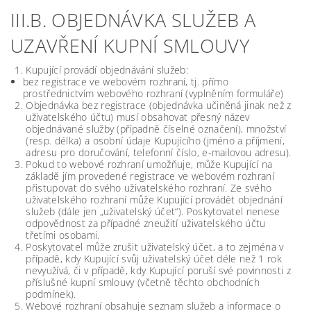
III.B. OBJEDNÁVKA SLUŽEB A
UZAVŘENÍ KUPNÍ SMLOUVY
Kupující provádí objednávání služeb:
bez registrace ve webovém rozhraní, tj. přímo
prostřednictvím webového rozhraní (vyplněním formuláře)
Objednávka bez registrace (objednávka učiněná jinak než z
uživatelského účtu) musí obsahovat přesný název
objednávané služby (případně číselné označení), množství
(resp. délka) a osobní údaje Kupujícího (jméno a příjmení,
adresu pro doručování, telefonní číslo, e-mailovou adresu).
Pokud to webové rozhraní umožňuje, může Kupující na
základě jím provedené registrace ve webovém rozhraní
přistupovat do svého uživatelského rozhraní. Ze svého
uživatelského rozhraní může Kupující provádět objednání
služeb (dále jen „uživatelský účet“). Poskytovatel nenese
odpovědnost za případné zneužití uživatelského účtu
třetími osobami.
Poskytovatel může zrušit uživatelský účet, a to zejména v
případě, kdy Kupující svůj uživatelský účet déle než 1 rok
nevyužívá, či v případě, kdy Kupující poruší své povinnosti z
příslušné kupní smlouvy (včetně těchto obchodních
podmínek).
Webové rozhraní obsahuje seznam služeb a informace o