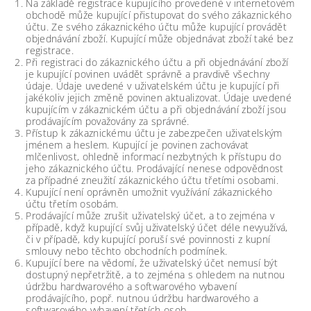
Na základě registrace kupujícího provedené v internetovém
obchodě může kupující přistupovat do svého zákaznického
účtu. Ze svého zákaznického účtu může kupující provádět
objednávání zboží. Kupující může objednávat zboží také bez
registrace.
Při registraci do zákaznického účtu a při objednávání zboží
je kupující povinen uvádět správně a pravdivě všechny
údaje. Údaje uvedené v uživatelském účtu je kupující při
jakékoliv jejich změně povinen aktualizovat. Údaje uvedené
kupujícím v zákaznickém účtu a při objednávání zboží jsou
prodávajícím považovány za správné.
Přístup k zákaznickému účtu je zabezpečen uživatelským
jménem a heslem. Kupující je povinen zachovávat
mlčenlivost, ohledně informací nezbytných k přístupu do
jeho zákaznického účtu. Prodávající nenese odpovědnost
za případné zneužití zákaznického účtu třetími osobami.
Kupující není oprávněn umožnit využívání zákaznického
účtu třetím osobám.
Prodávající může zrušit uživatelský účet, a to zejména v
případě, když kupující svůj uživatelský účet déle nevyužívá,
či v případě, kdy kupující poruší své povinnosti z kupní
smlouvy nebo těchto obchodních podmínek.
Kupující bere na vědomí, že uživatelský účet nemusí být
dostupný nepřetržitě, a to zejména s ohledem na nutnou
údržbu hardwarového a softwarového vybavení
prodávajícího, popř. nutnou údržbu hardwarového a
softwarového vybavení třetích osob.