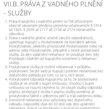
VII.B. PRÁVA Z VADNÉHO PLNĚNÍ
- SLUŽBY
Práva Kupujícího z vadného plnění se řídí příslušnými
obecně závaznými předpisy (zejména ustanoveními § 1914
až 1925, § 2099 až 2117 a§ 2158 až 2174 občanského
zákoníku).
Práva z vadného plnění, včetně záruční odpovědnosti,
uplatňuje Kupující u Poskytovatele na Kontaktní adrese
Poskytovatele, jakékoliv provozovně Poskytovatele nebo na
adrese sídla Poskytovatele, případně v místě poskytování
služby. Za den uplatnění reklamace se považuje den, kdy
Prodávající obdržel od Kupujícího oznámení o reklamaci
služby.
Poskytované služby je možné reklamovat v průběhu
poskytování. Skryté vady je Kupující povinen reklamovat bez
zbytečného odkladu po tom, co se o nich dozví.
Poskytovatel odpovídá Kupujícímu za to, že poskytovaná
služba je ve shodě s kupní smlouvou. Shodou s kupní
smlouvou se rozumí zejména to, že obsah služby odpovídá
popisu, poskytuje ji osoba v popisu služby uvedená, je
poskytována řádně s odbornou péčí a trvá uvedenou dobu.
Doručené reklamace jsou vyřizovány bez zbytečného
odkladu, nejpozději však do 30 dnů ode dne uplatnění
reklamace, pokud se Prodávající s Kupujícím nedohodnou