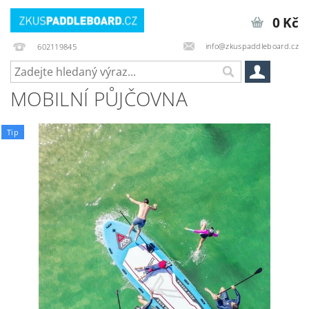
0 Kč
info@zkuspaddleboard.cz
602119845
MOBILNÍ PŮJČOVNA
Tip