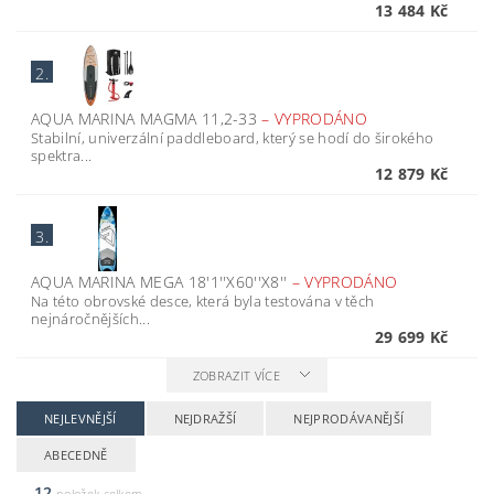
13 484 Kč
2.
AQUA MARINA MAGMA 11,2-33
–
VYPRODÁNO
Stabilní, univerzální paddleboard, který se hodí do širokého
spektra...
12 879 Kč
3.
AQUA MARINA MEGA 18'1''X60''X8''
–
VYPRODÁNO
Na této obrovské desce, která byla testována v těch
nejnáročnějších...
29 699 Kč
ZOBRAZIT VÍCE
NEJLEVNĚJŠÍ
NEJDRAŽŠÍ
NEJPRODÁVANĚJŠÍ
ABECEDNĚ
12
položek celkem