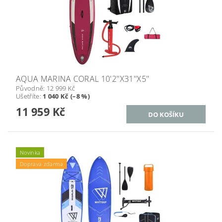
AQUA MARINA CORAL 10'2''X31''X5''
Původně:
12 999 Kč
Ušetříte
:
1 040 Kč (–8 %)
11 959 Kč
Novinka
Doprava zdarma