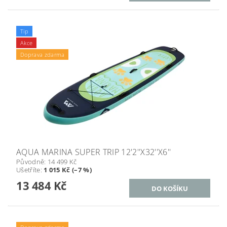
Tip
Akce
Doprava zdarma
AQUA MARINA SUPER TRIP 12'2''X32''X6''
Původně:
14 499 Kč
Ušetříte
:
1 015 Kč (–7 %)
13 484 Kč