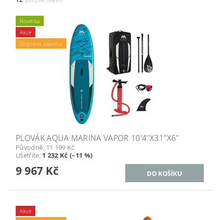
Novinka
Akce
Doprava zdarma
PLOVÁK AQUA MARINA VAPOR 10'4''X31''X6''
Původně:
11 199 Kč
Ušetříte
:
1 232 Kč (–11 %)
9 967 Kč
Akce