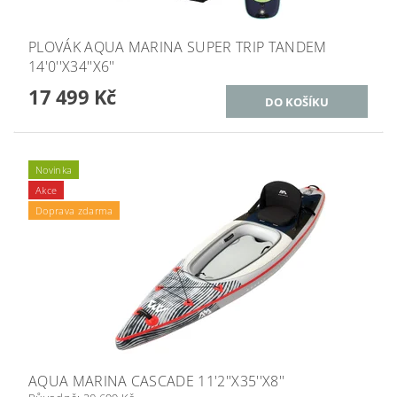
PLOVÁK AQUA MARINA SUPER TRIP TANDEM
14'0''X34''X6''
17 499 Kč
Novinka
Akce
Doprava zdarma
AQUA MARINA CASCADE 11'2''X35''X8''