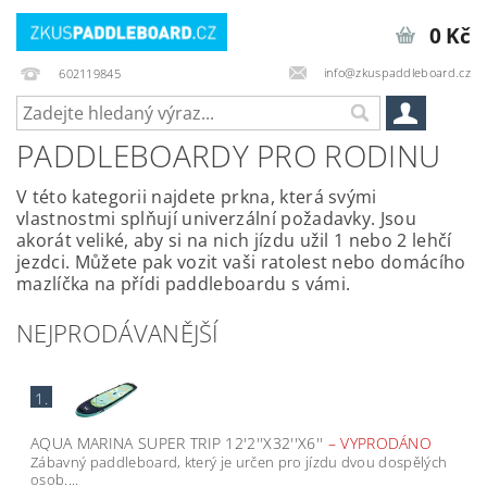
0 Kč
info@zkuspaddleboard.cz
602119845
PADDLEBOARDY PRO RODINU
V této kategorii najdete prkna, která svými
vlastnostmi splňují univerzální požadavky. Jsou
akorát veliké, aby si na nich jízdu užil 1 nebo 2 lehčí
jezdci. Můžete pak vozit vaši ratolest nebo domácího
mazlíčka na přídi paddleboardu s vámi.
NEJPRODÁVANĚJŠÍ
1.
AQUA MARINA SUPER TRIP 12'2''X32''X6''
–
VYPRODÁNO
Zábavný paddleboard, který je určen pro jízdu dvou dospělých
osob....