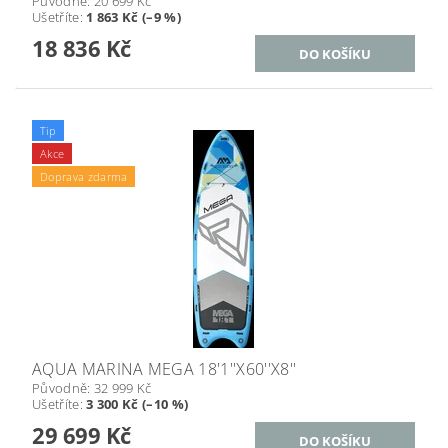
Původně:
20 699 Kč
Ušetříte
:
1 863 Kč (–9 %)
18 836 Kč
Tip
Akce
Doprava zdarma
AQUA MARINA MEGA 18'1''X60''X8''
Původně:
32 999 Kč
Ušetříte
:
3 300 Kč (–10 %)
29 699 Kč