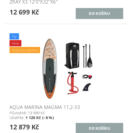
ZRAY X3 12'0''X32''X6''
12 699 Kč
Tip
Akce
Doprava zdarma
AQUA MARINA MAGMA 11,2-33
Původně:
13 999 Kč
Ušetříte
:
1 120 Kč (–8 %)
12 879 Kč