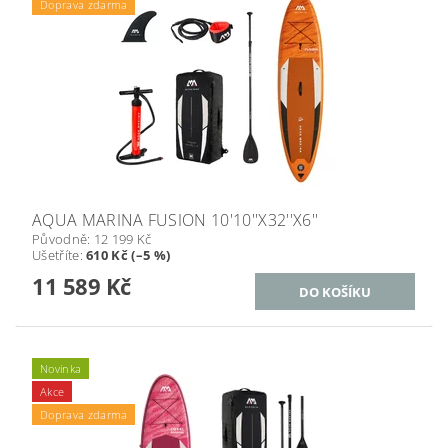
Doprava zdarma
AQUA MARINA FUSION 10'10''X32''X6''
Původně:
12 199 Kč
Ušetříte
:
610 Kč (–5 %)
11 589 Kč
Novinka
Akce
Doprava zdarma