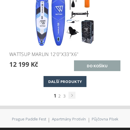
WATTSUP MARLIN 12'0''X33''X6''
12 199 Kč
DALŠÍ PRODUKTY
1
2
3
Prague Paddle Fest
|
Apartmány Protivín
|
Půjčovna Písek