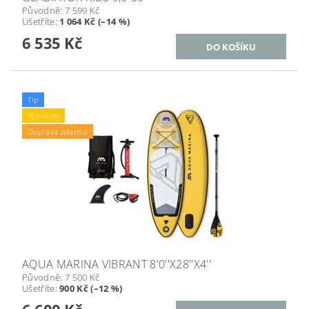
Původně:
7 599 Kč
Ušetříte
:
1 064 Kč (–14 %)
6 535 Kč
Tip
Výprodej
Doprava zdarma
AQUA MARINA VIBRANT 8'0''X28''X4''
Původně:
7 500 Kč
Ušetříte
:
900 Kč (–12 %)