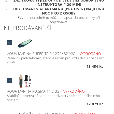
ZÁŽITKOVÁ VYJÍŽĎKA POD VEDENÍM ODBORNÉHO
INSTRUKTORA (120 MIN)
UBYTOVÁNÍ V APARTMÁNU (PROTIVÍN) NA JEDNU
NOC PRO 2 OSOBY
*
Vybranou odměnu můžete napsat do poznámky při
objednávce
NEJPRODÁVANĚJŠÍ
1.
AQUA MARINA SUPER TRIP 12'2''X32''X6''
–
VYPRODÁNO
Zábavný paddleboard, který je určen pro jízdu dvou dospělých
osob....
13 484 Kč
2.
AQUA MARINA MAGMA 11,2-33
–
VYPRODÁNO
Stabilní, univerzální paddleboard, který se hodí do širokého
spektra...
12 879 Kč
F2 OCEAN BOY 9,2-27
–
VYPRODÁNO