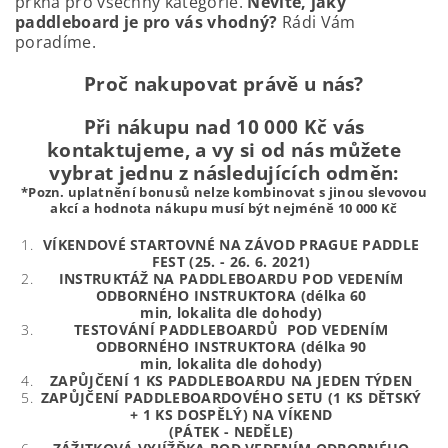
prkna pro všechny kategorie.
Nevíte, jaký
paddleboard je pro vás vhodný?
Rádi Vám
poradíme.
Proč nakupovat právě u nás?
Při nákupu nad 10 000 Kč vás
kontaktujeme, a vy si od nás můžete
vybrat jednu z následujících odměn:
*Pozn. uplatnění bonusů nelze kombinovat s jinou slevovou
akcí a hodnota nákupu musí být nejméně 10 000 Kč
VÍKENDOVÉ STARTOVNÉ NA ZÁVOD PRAGUE PADDLE
FEST (25. - 26. 6. 2021)
INSTRUKTÁŽ NA PADDLEBOARDU POD VEDENÍM
ODBORNÉHO INSTRUKTORA (délka 60
min, lokalita dle dohody)
TESTOVÁNÍ PADDLEBOARDŮ POD VEDENÍM
ODBORNÉHO INSTRUKTORA (délka 90
min, lokalita dle dohody)
ZAPŮJČENÍ 1 KS PADDLEBOARDU NA JEDEN TÝDEN
ZAPŮJČENÍ PADDLEBOARDOVÉHO SETU (1 KS DĚTSKÝ
+ 1 KS DOSPĚLÝ) NA VÍKEND
(PÁTEK - NEDĚLE)