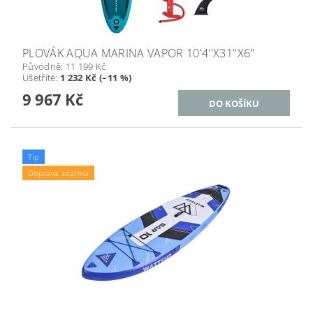
PLOVÁK AQUA MARINA VAPOR 10'4''X31''X6''
Původně:
11 199 Kč
Ušetříte
:
1 232 Kč (–11 %)
9 967 Kč
Tip
Doprava zdarma