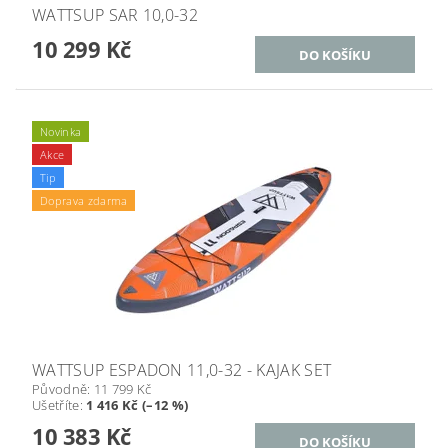
WATTSUP SAR 10,0-32
10 299 Kč
Novinka
Akce
Tip
Doprava zdarma
WATTSUP ESPADON 11,0-32 - KAJAK SET
Původně:
11 799 Kč
Ušetříte
:
1 416 Kč (–12 %)
10 383 Kč