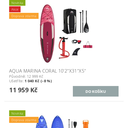
Novinka
Akce
Doprava zdarma
AQUA MARINA CORAL 10'2''X31''X5''
Původně:
12 999 Kč
Ušetříte
:
1 040 Kč (–8 %)
11 959 Kč
Novinka
Doprava zdarma