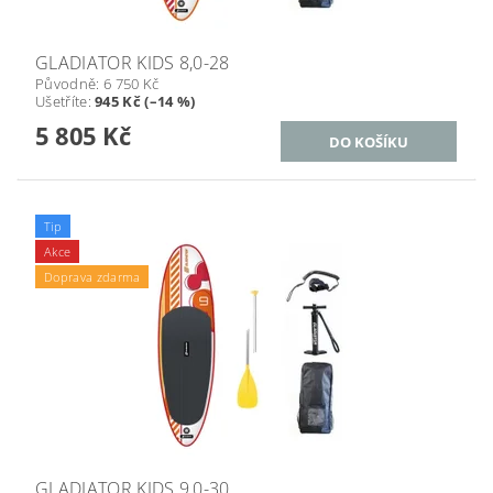
GLADIATOR KIDS 8,0-28
Původně:
6 750 Kč
Ušetříte
:
945 Kč (–14 %)
5 805 Kč
Tip
Akce
Doprava zdarma
GLADIATOR KIDS 9,0-30