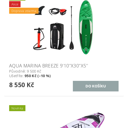
Akce
Doprava zdarma
AQUA MARINA BREEZE 9'10''X30''X5''
Původně:
9 500 Kč
Ušetříte
:
950 Kč (–10 %)
8 550 Kč
Novinka