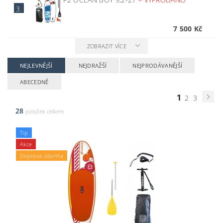
3.
7 500 Kč
ZOBRAZIT VÍCE
NEJLEVNĚJŠÍ
NEJDRAŽŠÍ
NEJPRODÁVANĚJŠÍ
ABECEDNĚ
1
2
3
28
položek celkem
Tip
Akce
Doprava zdarma